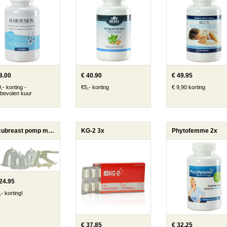
8.00
€ 40.90
€ 49.95
,- korting -
€5,- korting
€ 9,90 korting
bevolen kuur
Vacubreast pomp met 1 pot
KG-2 3x
Phytofemme 2x
24.95
- korting!
€ 37.85
€ 32.25