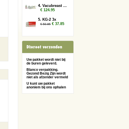
4. Vacubreast pomp met 1 pot
€ 124.95
5. KG-2 3x
€ 37.85
€ 50.85
Discreet verzonden
Uw pakket wordt niet bij
de buren geleverd.
Blanco verpakking.
Gezond Bezig Zijn wordt
niet als afzender vermeld
U kunt uw pakket
anoniem bij ons ophalen