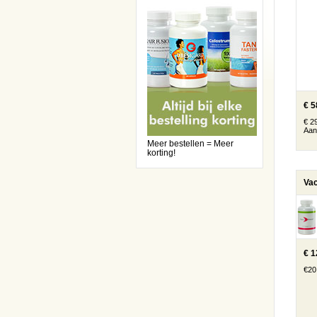
€ 5
€ 29
Aan
Meer bestellen = Meer
korting!
€ 1
€20,