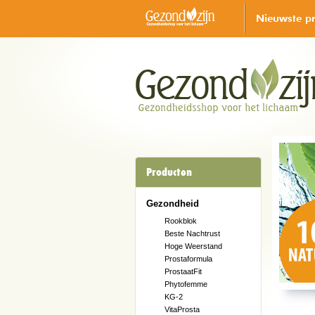
Nieuwste p
Producten
Gezondheid
Rookblok
Beste Nachtrust
Hoge Weerstand
Prostaformula
ProstaatFit
Phytofemme
KG-2
VitaProsta