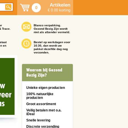
Artikelen
0
€ 0.00 korting
or
Blanco verpakking.
& Trace.
Gezond Bezig Zijn wordt
niet als afzender vermeld.
staat
Bestel op werkdagen voor
en en
16:30, dan wordt uw
pakket dezelfde dag nog
verzonden.
Waarom bij Gezond
Bezig Zijn?
Unieke eigen producten
100% natuurlijke
producten
Groot assortiment
Veilig betalen met o.a.
iDeal
Snelle levering
Discrete verzending