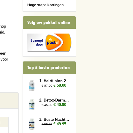
Hoge stapelkortingen
Volg uw pakket online
shop
id,
 een
 voor
Top 5 beste producten
1. Hairfusion 2 x Plus 1 gratis
€ 58.00
€ 57.00
2. Detox-Darmen 2x
€ 40.90
€ 45.90
3. Beste Nachtrust 3x
x
€ 49.95
€ 59.85