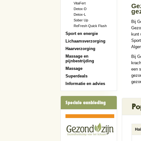
VitaFert
Gez
Detox-D
ge
Detox-L
Sober Up
Bij G
ReFresh Quick Flush
Gezon
Sport en energie
kunt 
Sport
Lichaamsverzorging
Alge
Haarverzorging
Massage en
Bij G
pijnbestrijding
krach
Massage
een s
gezo
Superdeals
gezon
Informatie en advies
Speciale aanbieding
Po