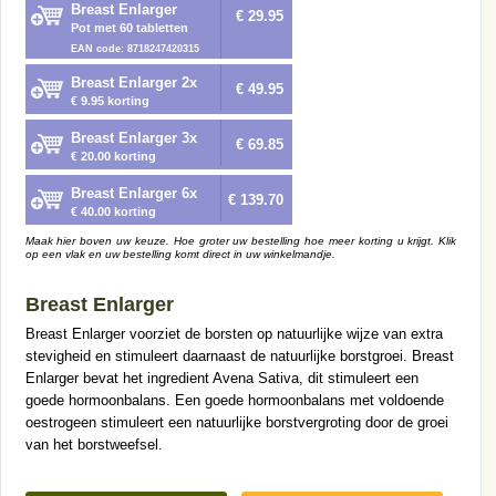
Breast Enlarger
€ 29.95
Pot met 60 tabletten
EAN code: 8718247420315
Breast Enlarger 2x
€ 49.95
€ 9.95 korting
Breast Enlarger 3x
€ 69.85
€ 20.00 korting
Breast Enlarger 6x
€ 139.70
€ 40.00 korting
Maak hier boven uw keuze. Hoe groter uw bestelling hoe meer korting u krijgt. Klik
op een vlak en uw bestelling komt direct in uw winkelmandje.
Breast Enlarger
Breast Enlarger voorziet de borsten op natuurlijke wijze van extra
stevigheid en stimuleert daarnaast de natuurlijke borstgroei. Breast
Enlarger bevat het ingredient Avena Sativa, dit stimuleert een
goede hormoonbalans. Een goede hormoonbalans met voldoende
oestrogeen stimuleert een natuurlijke borstvergroting door de groei
van het borstweefsel.