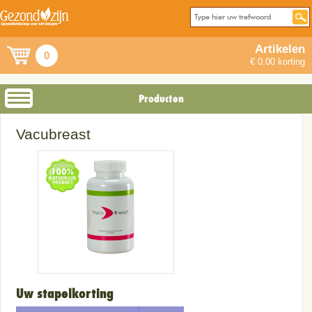
Artikelen
0
€ 0.00 korting
Producten
Vacubreast
Uw stapelkorting