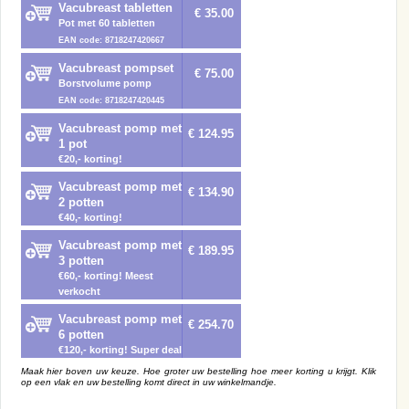
Vacubreast tabletten
€ 35.00
Pot met 60 tabletten
EAN code: 8718247420667
Vacubreast pompset
€ 75.00
Borstvolume pomp
EAN code: 8718247420445
Vacubreast pomp met
€ 124.95
1 pot
€20,- korting!
Vacubreast pomp met
€ 134.90
2 potten
€40,- korting!
Vacubreast pomp met
€ 189.95
3 potten
€60,- korting! Meest
verkocht
Vacubreast pomp met
€ 254.70
6 potten
€120,- korting! Super deal
Maak hier boven uw keuze. Hoe groter uw bestelling hoe meer korting u krijgt. Klik
op een vlak en uw bestelling komt direct in uw winkelmandje.